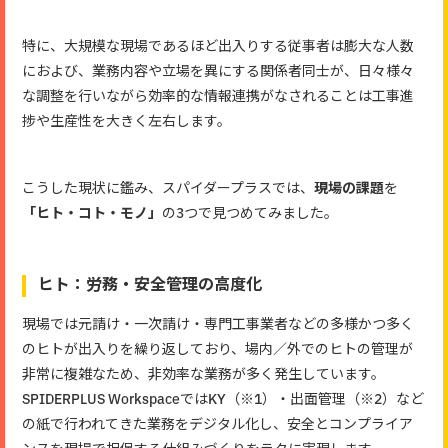
特に、大規模な現場であるほど出入りする従事者は膨大な人数
におよび、業務内容や立場を異にする関係者同士が、日々様々
な調整を行いながら効率的な情報連携がなされることは工事進
捗や生産性を大きく左右します。
こうした現状に鑑み、スパイダープラスでは、
現場の課題
を
「ヒト・コト・モノ」
の3つで見つめてみました。
ヒト：労務・安全管理の高度化
現場では元請け・一次請け・専門工事業者などの多様かつ多く
のヒトが出入りを繰り返しており、場内／外でのヒトの管理が
非常に複雑なため、非効率な業務が多く発生しています。
SPIDERPLUS WorkspaceではKY（※1）・出面管理（※2）など
の紙で行われてきた業務をデジタル化し、安全とコンプライア