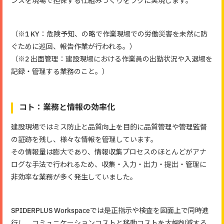
ンスを現場で担保する仕組みづくりをラクに実現します。
（※1 KY：危険予知、の略で作業現場での労働災害を未然に防
ぐために巡回、報告作業が行われる。）
（※2 出面管理：建設現場における作業員の出勤状況や入退場を
記録・管理する業務のこと。）
コト：業務と情報の効率化
建設現場ではミス防止と品質向上を目的に品質管理や管理監督
の証跡を残し、様々な情報を管理しています。
その情報量は膨大であり、情報収集プロセスのほとんどがアナ
ログな手法で行われるため、収集・入力・出力・提出・管理に
非効率な業務が多く発生していました。
SPIDERPLUS Workspaceでは是正指示や検査を図面上で同時進
行し、コミュニケーションコストと移動コストを大幅削減する